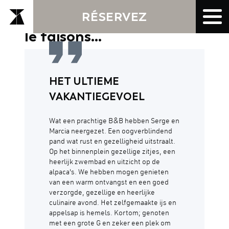
RÉSERVEZ
C'est pour cela que nous
le faisons...
HET ULTIEME
VAKANTIEGEVOEL
Wat een prachtige B&B hebben Serge en
Marcia neergezet. Een oogverblindend
pand wat rust en gezelligheid uitstraalt.
Op het binnenplein gezellige zitjes, een
heerlijk zwembad en uitzicht op de
alpaca's. We hebben mogen genieten
van een warm ontvangst en een goed
verzorgde, gezellige en heerlijke
culinaire avond. Het zelfgemaakte ijs en
appelsap is hemels. Kortom; genoten
met een grote G en zeker een plek om