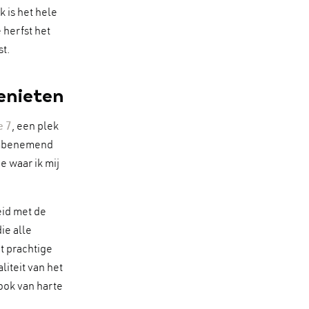
k is het hele
 herfst het
t.
enieten
e 7
, een plek
dembenemend
e waar ik mij
eid met de
ie alle
et prachtige
liteit van het
 ook van harte