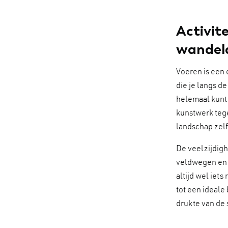
Activit
wandela
Voeren is een 
die je langs de
helemaal kunt 
kunstwerk tege
landschap zelf
De veelzijdigh
veldwegen en s
altijd wel iet
tot een ideale
drukte van de 