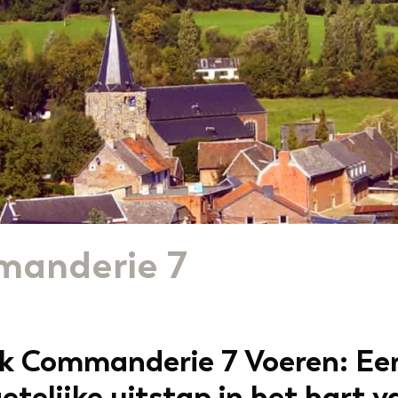
anderie 7
k Commanderie 7 Voeren: Ee
etelijke uitstap in het hart v