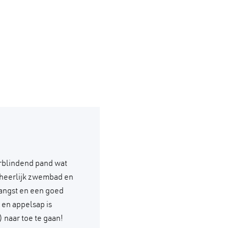
rblindend pand wat
n heerlijk zwembad en
angst en een goed
 en appelsap is
 naar toe te gaan!