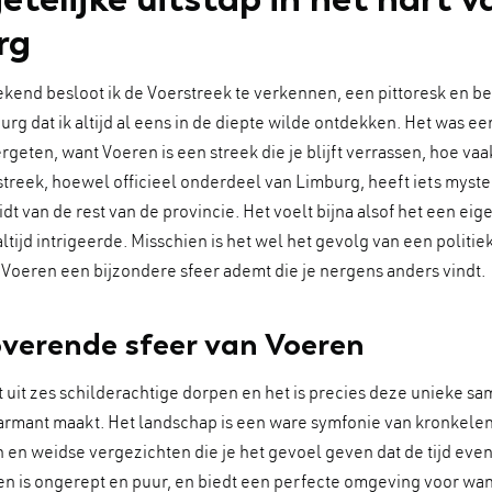
rg
kend besloot ik de Voerstreek te verkennen, een pittoresk en b
rg dat ik altijd al eens in de diepte wilde ontdekken. Het was een
ergeten, want Voeren is een streek die je blijft verrassen, hoe vaa
treek, hoewel officieel onderdeel van Limburg, heeft iets myster
dt van de rest van de provincie. Het voelt bijna alsof het een eig
altijd intrigeerde. Misschien is het wel het gevolg van een politie
at Voeren een bijzondere sfeer ademt die je nergens anders vindt.
verende sfeer van Voeren
 uit zes schilderachtige dorpen en het is precies deze unieke sa
armant maakt. Het landschap is een ware symfonie van kronkele
en weidse vergezichten die je het gevoel geven dat de tijd even s
en is ongerept en puur, en biedt een perfecte omgeving voor wa