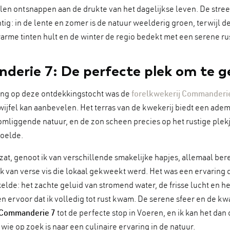
illen ontsnappen aan de drukte van het dagelijkse leven. De stree
tig: in de lente en zomer is de natuur weelderig groen, terwijl de
arme tinten hult en de winter de regio bedekt met een serene rus
erie 7: De perfecte plek om te g
ng op deze ontdekkingstocht was de
forelkwekerij Commanderi
twijfel kan aanbevelen. Het terras van de kwekerij biedt een a
 omliggende natuur, en de zon scheen precies op het rustige plekj
voelde.
r zat, genoot ik van verschillende smakelijke hapjes, allemaal ber
k van verse vis die lokaal gekweekt werd. Het was een ervaring d
kelde: het zachte geluid van stromend water, de frisse lucht en h
en ervoor dat ik volledig tot rust kwam. De serene sfeer en de kwa
Commanderie 7
tot de perfecte stop in Voeren, en ik kan het dan
wie op zoek is naar een culinaire ervaring in de natuur.