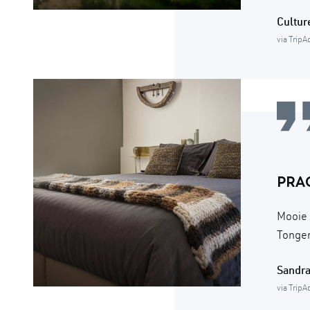
Cultu
via TripA
PRAC
Mooie 
Tonger
Sandr
via TripA