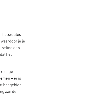
n fietsroutes
, waardoor je je
otseling een
dat het
 rustige
emen – er is
kt het gebied
ing aan de