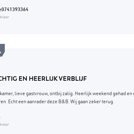
re0741393364
dvisor
HTIG EN HEERLIJK VERBLIJF
kamer, lieve gastvrouw, ontbij zalig. Heerlijk weekend gehad en
en. Echt een aanrader deze B&B. Wij gaan zeker terug.
a
dvisor