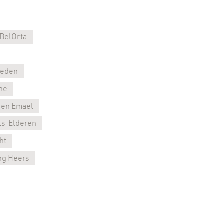
BelOrta
rleden
ne
ben Emael
ls-Elderen
ht
ng Heers