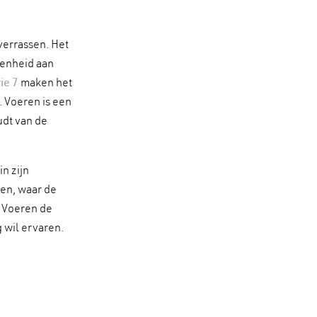
verrassen. Het
denheid aan
ie 7
maken het
 Voeren is een
udt van de
n zijn
men, waar de
s Voeren de
 wil ervaren.