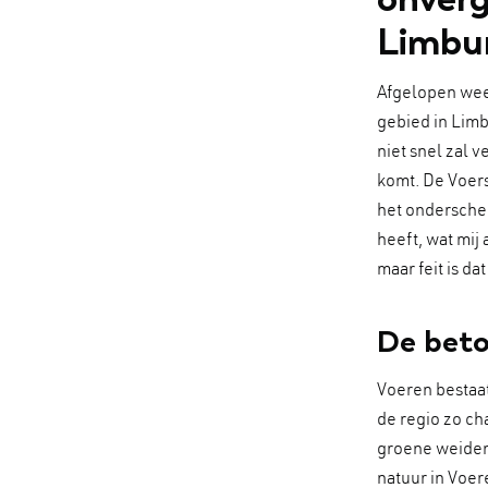
Limbu
Afgelopen wee
gebied in Limbu
niet snel zal v
komt. De Voers
het onderschei
heeft, wat mij 
maar feit is d
De beto
Voeren bestaat
de regio zo ch
groene weiden 
natuur in Voer