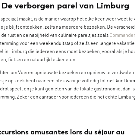
 De verborgen parel van Limburg
speciaal maakt, is de manier waarop het elke keer weer weet te 
die je blijft ontdekken, zelfs na meerdere bezoeken. De verschei
de rust en de nabijheid van culinaire pareltjes zoals
Commander
temming voor een weekenduitstap of zelfs een langere vakantie.
l in Limburg die iedereen eens moet bezoeken, vooral als je ho
en, fietsen en natuurlijk lekker eten.
achten om Voeren opnieuw te bezoeken en opnieuw te verdwalen i
s je op zoek bent naar een plek waar je volledig tot rust kunt ko
drol speelt en je kunt genieten van de lokale gastronomie, dan i
mming. Zeker een aanrader voor iedereen die het echte Limburg
xcursions amusantes lors du séjour au