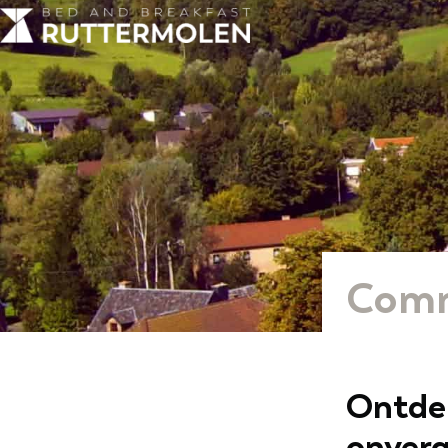
Comm
Ontde
onverg