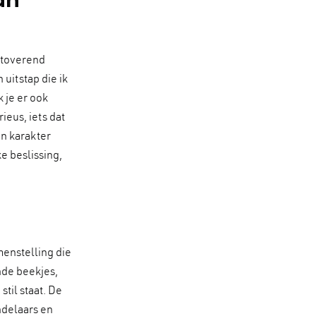
etoverend
 uitstap die ik
k je er ook
ieus, iets dat
en karakter
ke beslissing,
menstelling die
nde beekjes,
til staat. De
ndelaars en