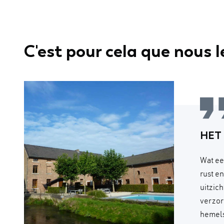
C'est pour cela que nous le
HET
Wat ee
rust e
uitzic
verzor
hemels