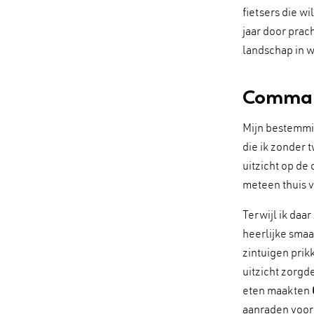
fietsers die w
jaar door prach
landschap in w
Command
Mijn bestemmi
die ik zonder 
uitzicht op de
meteen thuis 
Terwijl ik daa
heerlijke smaa
zintuigen prik
uitzicht zorgd
eten maakten
aanraden voor 