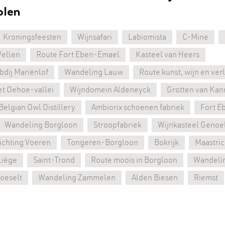
olen
Kroningsfeesten
Wijnsafari
Labiomista
C-Mine
Wellen
Route Fort Eben-Emael
Kasteel van Heers
dij Mariënlof
Wandeling Lauw
Route kunst, wijn en ve
et Oehoe-vallei
Wijndomein Aldeneyck
Grotten van Kan
Belgian Owl Distillery
Ambiorix schoenen fabriek
Fort E
Wandeling Borgloon
Stroopfabriek
Wijnkasteel Genoe
ichting Voeren
Tongeren-Borgloon
Bokrijk
Maastric
Liège
Saint-Trond
Route moois in Borgloon
Wandeli
oeselt
Wandeling Zammelen
Alden Biesen
Riemst