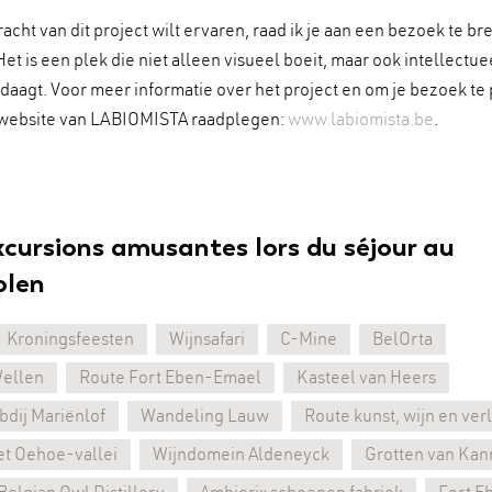
kracht van dit project wilt ervaren, raad ik je aan een bezoek te b
t is een plek die niet alleen visueel boeit, maar ook intellectue
daagt. Voor meer informatie over het project en om je bezoek te
e website van LABIOMISTA raadplegen:
www.labiomista.be
.
xcursions amusantes lors du séjour au
olen
Kroningsfeesten
Wijnsafari
C-Mine
BelOrta
Wellen
Route Fort Eben-Emael
Kasteel van Heers
dij Mariënlof
Wandeling Lauw
Route kunst, wijn en ve
et Oehoe-vallei
Wijndomein Aldeneyck
Grotten van Kan