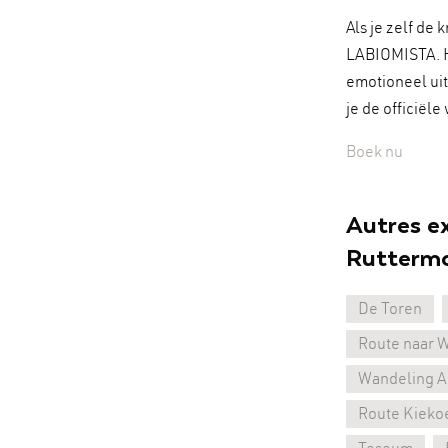
Als je zelf de 
LABIOMISTA. He
emotioneel uit
je de officiël
Boek nu
Autres e
Rutterm
De Toren
Route naar 
Wandeling Ab
Route Kieko