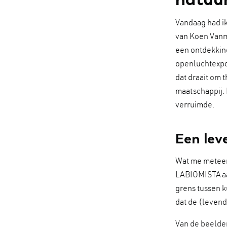
Vandaag had i
van Koen Vanm
een ontdekking
openluchtexpos
dat draait om 
maatschappij. 
verruimde.
Een lev
Wat me meteen 
LABIOMISTA aan
grens tussen k
dat de (leven
Van de beelden 