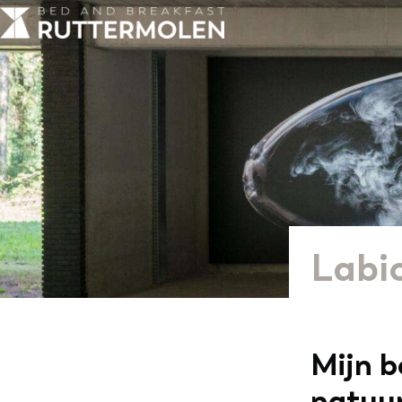
Labi
Mijn 
natuur