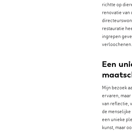
richtte op die
renovatie van 
directeurswoni
restauratie he
ingrepen geven
verloochenen
Een uni
maatsch
Mijn bezoek a
ervaren, maar 
van reflectie,
de menselijke 
een unieke ple
kunst, maar oo