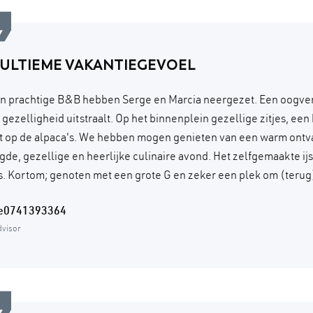
 ULTIEME VAKANTIEGEVOEL
n prachtige B&B hebben Serge en Marcia neergezet. Een oogve
n gezelligheid uitstraalt. Op het binnenplein gezellige zitjes, ee
ht op de alpaca's. We hebben mogen genieten van een warm ontv
gde, gezellige en heerlijke culinaire avond. Het zelfgemaakte ijs
. Kortom; genoten met een grote G en zeker een plek om (terug)
re0741393364
dvisor