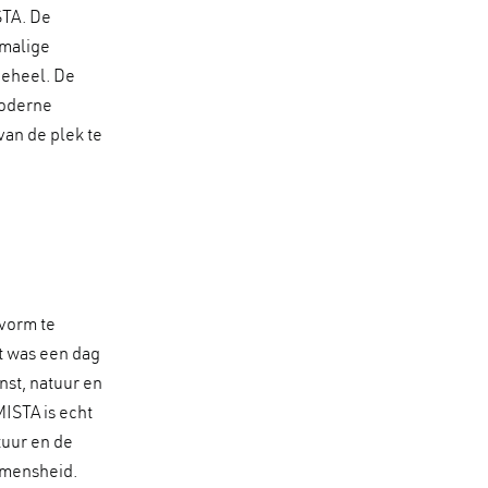
STA. De
rmalige
geheel. De
moderne
van de plek te
vorm te
et was een dag
nst, natuur en
ISTA is echt
tuur en de
 mensheid.