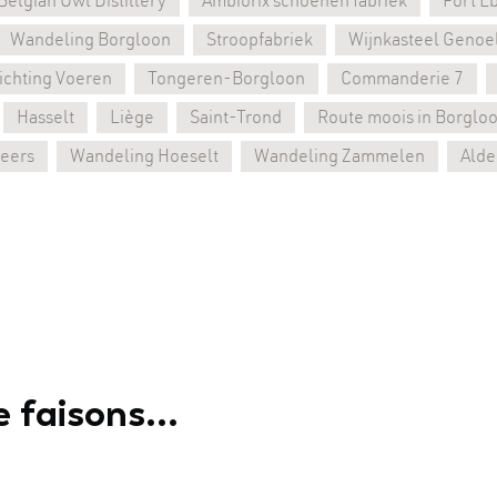
Belgian Owl Distillery
Ambiorix schoenen fabriek
Fort E
Wandeling Borgloon
Stroopfabriek
Wijnkasteel Genoe
ichting Voeren
Tongeren-Borgloon
Commanderie 7
Hasselt
Liège
Saint-Trond
Route moois in Borglo
eers
Wandeling Hoeselt
Wandeling Zammelen
Alde
 faisons...