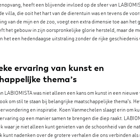
renopvang, heeft een blijvende invloed op de sfeer van LABIOMI
de villa, die ooit het hart van de dierentuin was en tevens de voo
ng van de mijn en de zoo, voegt een extra dimensie toe aan het 
eft het gebouw in zijn oorspronkelijke glorie hersteld, maar de 
 het een hedendaagse uitstraling zonder de rijke geschiedenis 
.
eke ervaring van kunst en
appelijke thema’s
an LABIOMISTA was niet alleen een kans om kunst in een nieuwe 
ook om stil te staan bij belangrijke maatschappelijke thema’s. H
 verwondering en inspiratie. Koen Vanmechelen slaagt erin om ku
ervaring op een manier samen te brengen die diep raakt. LABIOM
k waar je niet alleen kunt genieten van de schoonheid van de na
k kunt nadenken over de grotere verhalen die ons verbinden als