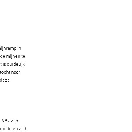
mijnramp in
 de mijnen te
is duidelijk
tocht naar
 deze
 1997 zijn
leidde en zich