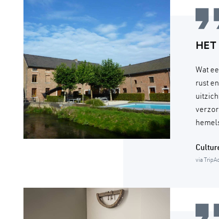
HET
Wat ee
rust e
uitzic
verzor
hemels
Cultu
via TripA