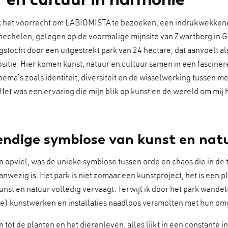
k het voorrecht om LABIOMISTA te bezoeken, een indrukwekkend
echelen, gelegen op de voormalige mijnsite van Zwartberg in G
stocht door een uitgestrekt park van 24 hectare, dat aanvoelt a
itie. Hier komen kunst, natuur en cultuur samen in een fascine
thema’s zoals identiteit, diversiteit en de wisselwerking tussen m
Het was een ervaring die mijn blik op kunst en de wereld om mij
endige symbiose van kunst en nat
opviel, was de unieke symbiose tussen orde en chaos die in de 
wezig is. Het park is niet zomaar een kunstproject, het is een p
unst en natuur volledig vervaagt. Terwijl ik door het park wandel
de) kunstwerken en installaties naadloos versmolten met hun om
tot de planten en het dierenleven, alles lijkt in een constante in