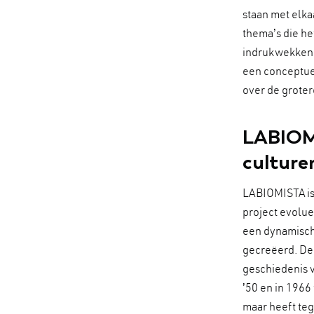
staan met elka
thema’s die he
indrukwekkend
een conceptuel
over de groter
LABIOMI
culture
LABIOMISTA is 
project evolue
een dynamisch
gecreëerd. De 
geschiedenis v
’50 en in 1966
maar heeft teg