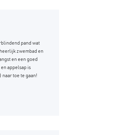
rblindend pand wat
n heerlijk zwembad en
angst en een goed
 en appelsap is
 naar toe te gaan!