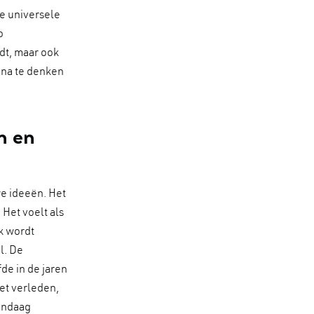
de universele
o
dt, maar ook
 na te denken
n en
e ideeën. Het
Het voelt als
k wordt
l. De
de in de jaren
het verleden,
vandaag