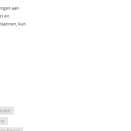
rengen aan
el en
 plannen, kun
rleden
ne