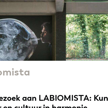
omista
bezoek aan LABIOMISTA: Kun
 en cultuur in harmonie