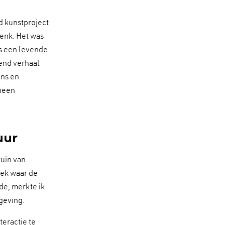
 kunstproject
enk. Het was
ls een levende
rend verhaal
ens en
 heen
uur
tuin van
lek waar de
de, merkte ik
geving.
teractie te