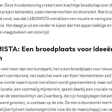
ar. Deze kruisbestuiving creëert een krachtige boodschap over 
t project behandelt, zoals mensenrechten en diversiteit. Wat ik z
 vond, was dat LABIOMISTA niet alleen een visuele ervaring bie
e. Het daagt je uit om verder te kijken dan het oppervlakkige en
e vraagstukken van onze tijd.
STA: Een broedplaats voor ideeë
n
veel meer dan een kunstpark; het is een broedplaats voor nieuw
ert voortdurend, net zoals het werk van Koen Vanmechelen zelf. 
e ruimte waarin kunst niet alleen wordt gepresenteerd, maar oo
locatie, een voormalig mijnterrein, speelt daarbij een cruciale ro
an de steenkoolmijn van Zwartberg, die zijn hoogtijdagen beleef
 werd gesloten, is voelbaar op de site. De site is doordrenkt met 
elijkertijd een toekomstgerichte visie die de maatschappij van 