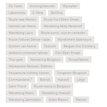
De Toren
Kroningsfeesten
Wijnsafari
Labiomista
C-Mine
BelOrta
Route naar Wellen
Route Fort Eben-Emael
Kasteel van Heers
Wandeling Abdij Mariënlof
Wandeling Lauw
Route kunst, wijn en verleden
Route Kiekoet Oehoe-vallei
Wijndomein Aldeneyck
Grotten van Kanne
Teseum
Belgian Owl Distillery
Ambiorix schoenen fabriek
Fort Eben Emael
Thor park
Wandeling Borgloon
Stroopfabriek
Wijnkasteel Genoels-Elderen
Vesparoute richting Voeren
Tongeren-Borgloon
Commanderie 7
Bokrijk
Hasselt
Liège
Saint-Trond
Route moois in Borgloon
Wandeling Heers
Wandeling Hoeselt
Wandeling Zammelen
Alden Biesen
Riemst