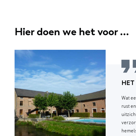
Hier doen we het voor ...
HET
Wat ee
rust e
uitzic
verzor
hemels