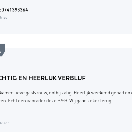
re0741393364
dvisor
HTIG EN HEERLIJK VERBLIJF
kamer, lieve gastvrouw, ontbij zalig. Heerlijk weekend gehad en
en. Echt een aanrader deze B&B. Wij gaan zeker terug.
a
dvisor