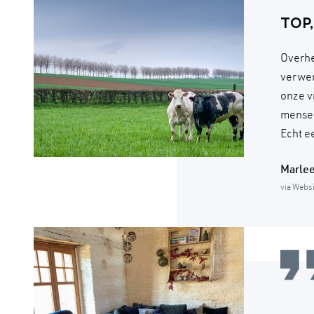
TOP,
Overhee
verwen
onze v
mensen
Echt e
Marle
via Webs