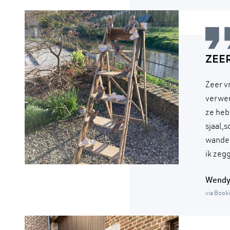
ZEE
Zeer v
verwen
ze heb
sjaal,
wandel
ik zeg
Wend
via Book