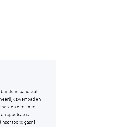
rblindend pand wat
n heerlijk zwembad en
angst en een goed
 en appelsap is
 naar toe te gaan!