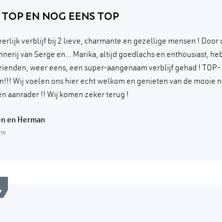
 TOP EN NOG EENS TOP
rlijk verblijf bij 2 lieve, charmante en gezellige mensen ! Door 
nerij van Serge en... Marika, altijd goedlachs en enthousiast, h
rienden, weer eens, een super-aangenaam verblijf gehad ! TOP-
!!! Wij voelen ons hier echt welkom en genieten van de mooie 
en aanrader !! Wij komen zeker terug !
en en Herman
ite