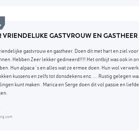
R VRIENDELIJKE GASTVROUW EN GASTHEER
riendelijke gastvrouw en gastheer. Doen dit met hart en ziel voor
nen. Hebben Zeer lekker gedineerd!!!! Het ontbijt was ook in ord
ben. Hun alpaca´s en alles wat ze ermee doen. Hun wol verwerk
sokken kussens en zelfs tot donsdekens enz..... Rustig gelegen wa
ingen kunt maken . Marica en Serge doen dit vol passie en liefd
gen.
y
ing.com