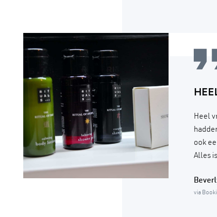
HEE
Heel v
hadden
ook ee
Alles 
Beverl
via Book