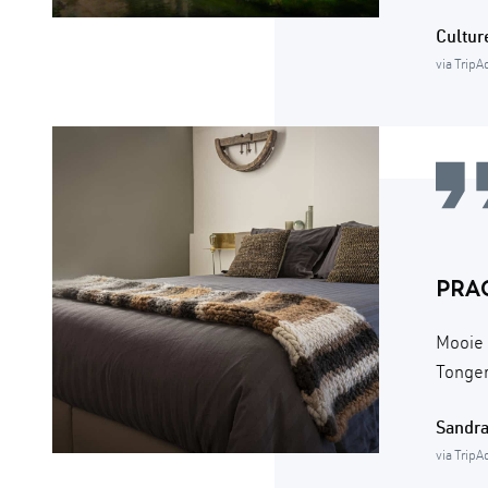
Cultu
via TripA
PRAC
Mooie 
Tonger
Sandr
via TripA