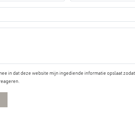
m
i
l
i
e
n
a
a
m
*
mee in dat deze website mijn ingediende informatie opslaat zodat 
reageren.