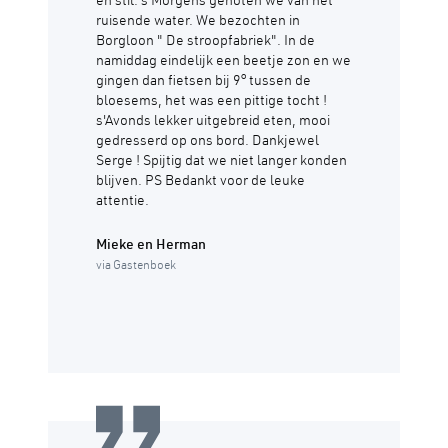
en stil. s'Morgens genoten we van het
ruisende water. We bezochten in
Borgloon " De stroopfabriek". In de
namiddag eindelijk een beetje zon en we
gingen dan fietsen bij 9° tussen de
bloesems, het was een pittige tocht !
s'Avonds lekker uitgebreid eten, mooi
gedresserd op ons bord. Dankjewel
Serge ! Spijtig dat we niet langer konden
blijven. PS Bedankt voor de leuke
attentie.
Mieke en Herman
via Gastenboek