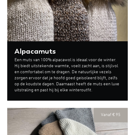
Alpacamuts
Een muts van 100% alpacawol is ideaal voor de winter.
Hij biedt uitstekende warmte, voelt zacht aan, is stijlvol
en comfortabel om te dragen. De natuurlijke vezels
zorgen ervoor dat je hoofd goed geïsoleerd blijft, zelfs
op de koudste dagen. Daarnaast heeft de muts een luxe
uitstraling en past hij bij elke winteroutfit.
Vanaf € 95