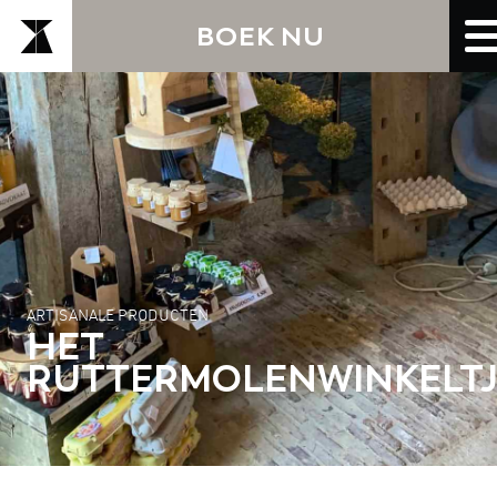
BOEK NU
ARTISANALE PRODUCTEN
HET
RUTTERMOLENWINKELTJ