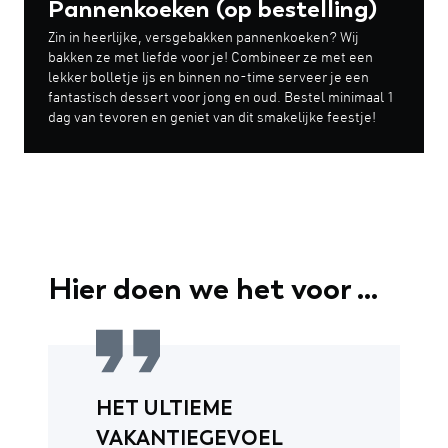
Pannenkoeken (op bestelling)
Zin in heerlijke, versgebakken pannenkoeken? Wij
bakken ze met liefde voor je! Combineer ze met een
lekker bolletje ijs en binnen no-time serveer je een
fantastisch dessert voor jong en oud. Bestel minimaal 1
dag van tevoren en geniet van dit smakelijke feestje!
Hier doen we het voor ...
HET ULTIEME
VAKANTIEGEVOEL