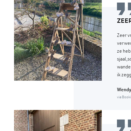
ZEE
Zeer v
verwen
ze heb
sjaal,
wandel
ik zeg
Wend
via Book