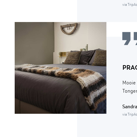
via TripA
PRAC
Mooie 
Tonger
Sandr
via TripA