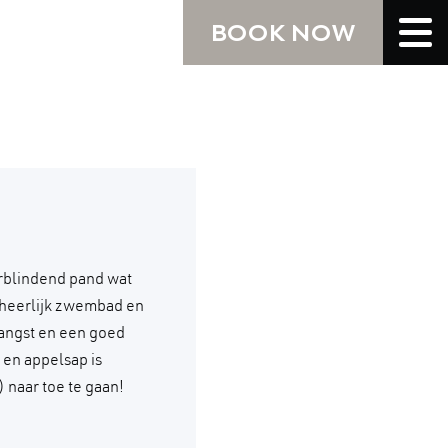
BOOK NOW
rblindend pand wat
n heerlijk zwembad en
angst en een goed
 en appelsap is
 naar toe te gaan!