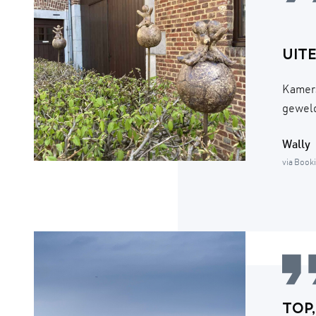
UIT
Kamers
geweld
Wally
via Book
TOP,