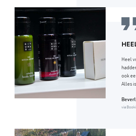
HEE
Heel v
hadden
ook ee
Alles 
Beverl
via Book