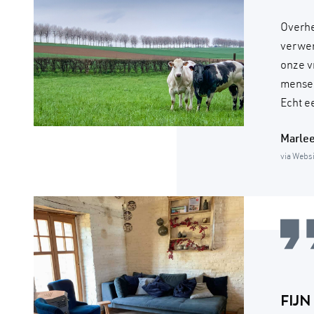
Overhee
verwen
onze v
mensen
Echt e
Marle
via Webs
FIJ