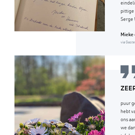
eindel
pittig
Serge !
Mieke
via Gast
ZEE
puur g
hebt v
ons aa
we dan