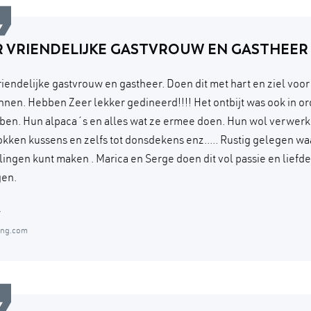
R VRIENDELIJKE GASTVROUW EN GASTHEER
riendelijke gastvrouw en gastheer. Doen dit met hart en ziel voor
nen. Hebben Zeer lekker gedineerd!!!! Het ontbijt was ook in ord
ben. Hun alpaca´s en alles wat ze ermee doen. Hun wol verwerk
sokken kussens en zelfs tot donsdekens enz..... Rustig gelegen wa
ingen kunt maken . Marica en Serge doen dit vol passie en liefd
gen.
y
ing.com