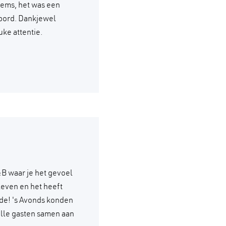
esems, het was een
 bord. Dankjewel
uke attentie.
&B waar je het gevoel
leven en het heeft
orde! 's Avonds konden
alle gasten samen aan