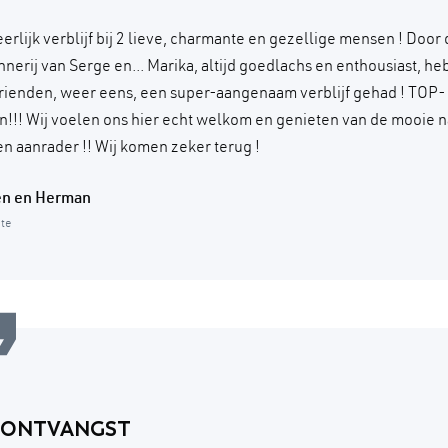
rlijk verblijf bij 2 lieve, charmante en gezellige mensen ! Door 
nerij van Serge en... Marika, altijd goedlachs en enthousiast, h
rienden, weer eens, een super-aangenaam verblijf gehad ! TOP-
!!! Wij voelen ons hier echt welkom en genieten van de mooie 
en aanrader !! Wij komen zeker terug !
en en Herman
ite
N ONTVANGST