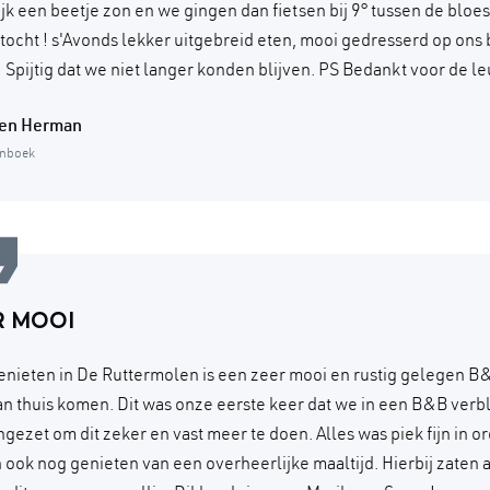
ijk een beetje zon en we gingen dan fietsen bij 9° tussen de blo
e tocht ! s'Avonds lekker uitgebreid eten, mooi gedresserd op ons
 Spijtig dat we niet langer konden blijven. PS Bedankt voor de le
 en Herman
enboek
R MOOI
enieten in De Ruttermolen is een zeer mooi en rustig gelegen B
an thuis komen. Dit was onze eerste keer dat we in een B&B verb
ngezet om dit zeker en vast meer te doen. Alles was piek fijn in 
 ook nog genieten van een overheerlijke maaltijd. Hierbij zaten 