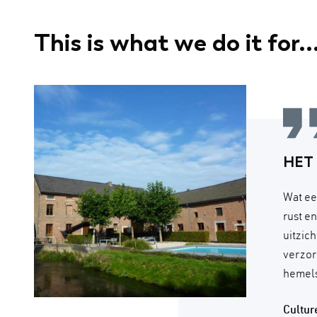
This is what we do it for..
HET
Wat ee
rust e
uitzic
verzor
hemels
Cultu