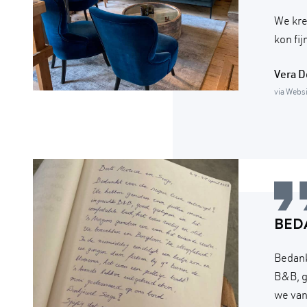
We kre
kon fi
Vera 
via Webs
BED
Bedank
B&B, g
we van