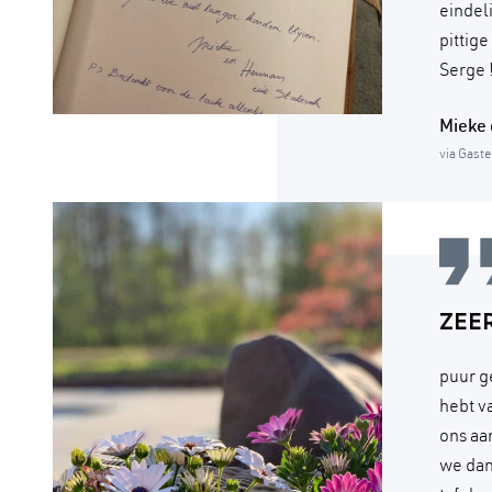
eindel
pittig
Serge !
Mieke
via Gast
ZEE
puur g
hebt v
ons aa
we dan