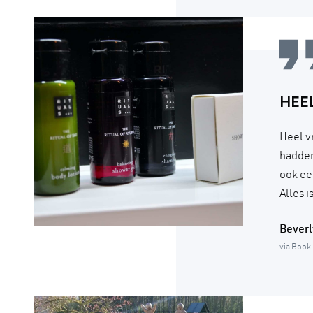
HEE
Heel v
hadden
ook ee
Alles 
Beverl
via Book