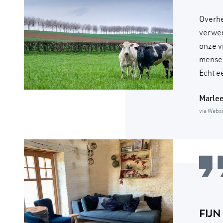
Overhee
verwen
onze v
mensen
Echt e
Marle
via Webs
FIJ