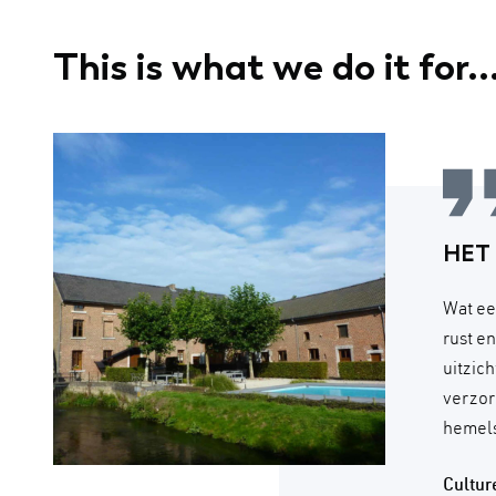
This is what we do it for..
HET
Wat ee
rust e
uitzic
verzor
hemels
Cultu