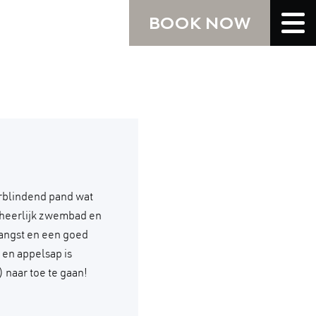
BOOK NOW
rblindend pand wat
n heerlijk zwembad en
angst en een goed
 en appelsap is
 naar toe te gaan!