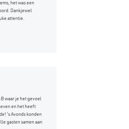
esems, het was een
 bord. Dankjewel
uke attentie.
&B waar je het gevoel
leven en het heeft
orde! 's Avonds konden
alle gasten samen aan