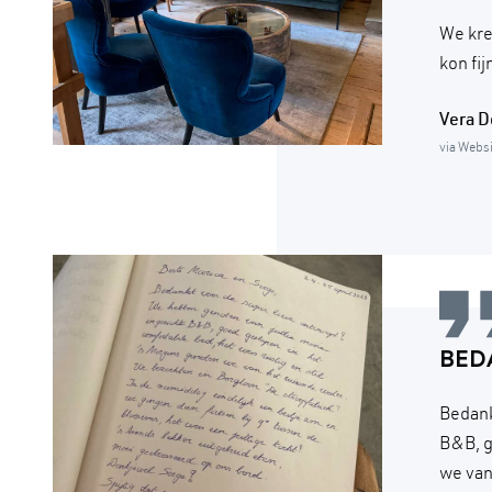
We kre
kon fi
Vera 
via Webs
BED
Bedank
B&B, g
we van