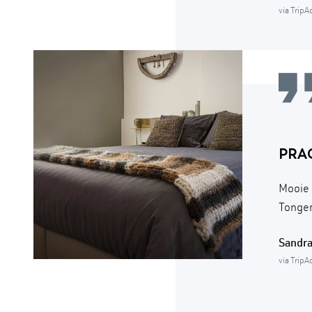
via TripA
PRAC
Mooie 
Tonger
Sandr
via TripA