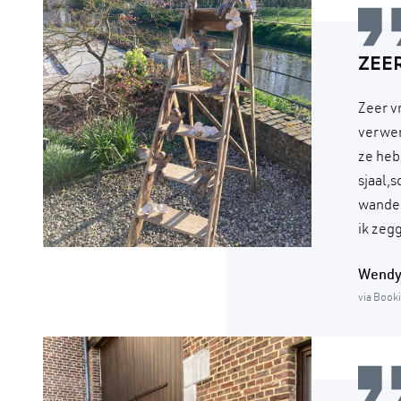
ZEE
Zeer v
verwen
ze heb
sjaal,
wandel
ik zeg
Wend
via Book