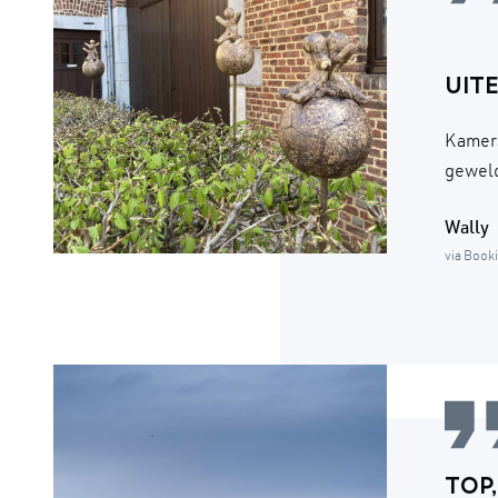
UIT
Kamers
geweld
Wally
via Book
TOP,