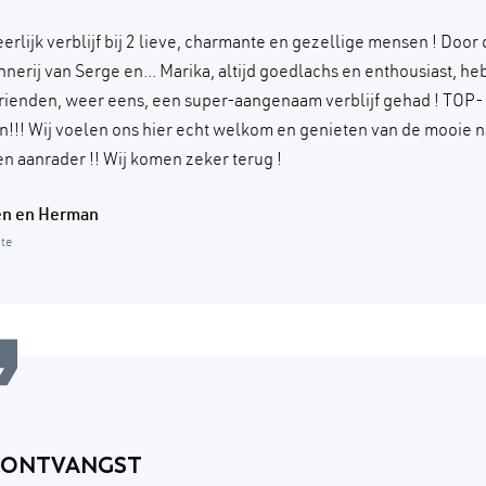
rlijk verblijf bij 2 lieve, charmante en gezellige mensen ! Door 
nerij van Serge en... Marika, altijd goedlachs en enthousiast, h
rienden, weer eens, een super-aangenaam verblijf gehad ! TOP-
!!! Wij voelen ons hier echt welkom en genieten van de mooie 
en aanrader !! Wij komen zeker terug !
en en Herman
ite
N ONTVANGST