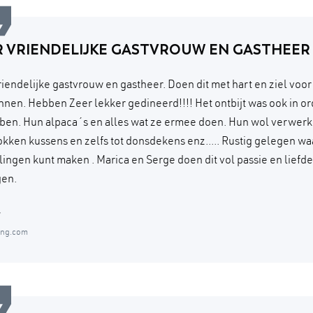
R VRIENDELIJKE GASTVROUW EN GASTHEER
riendelijke gastvrouw en gastheer. Doen dit met hart en ziel voor
nen. Hebben Zeer lekker gedineerd!!!! Het ontbijt was ook in ord
ben. Hun alpaca´s en alles wat ze ermee doen. Hun wol verwerk
sokken kussens en zelfs tot donsdekens enz..... Rustig gelegen wa
ingen kunt maken . Marica en Serge doen dit vol passie en liefd
gen.
y
ing.com