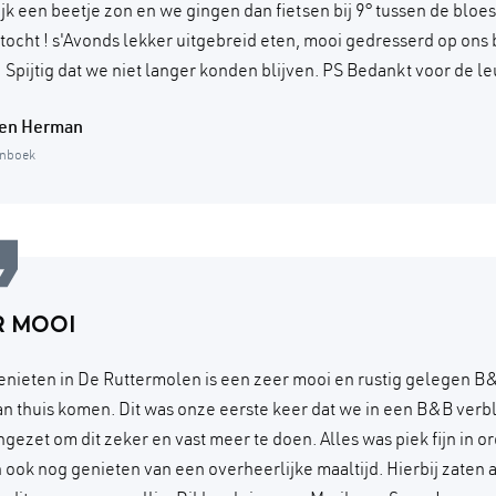
ijk een beetje zon en we gingen dan fietsen bij 9° tussen de blo
e tocht ! s'Avonds lekker uitgebreid eten, mooi gedresserd op ons
 Spijtig dat we niet langer konden blijven. PS Bedankt voor de le
 en Herman
enboek
R MOOI
enieten in De Ruttermolen is een zeer mooi en rustig gelegen B
an thuis komen. Dit was onze eerste keer dat we in een B&B verb
ngezet om dit zeker en vast meer te doen. Alles was piek fijn in 
 ook nog genieten van een overheerlijke maaltijd. Hierbij zaten 