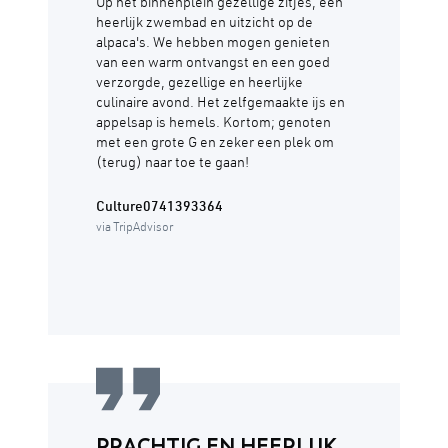
Op het binnenplein gezellige zitjes, een
heerlijk zwembad en uitzicht op de
alpaca's. We hebben mogen genieten
van een warm ontvangst en een goed
verzorgde, gezellige en heerlijke
culinaire avond. Het zelfgemaakte ijs en
appelsap is hemels. Kortom; genoten
met een grote G en zeker een plek om
(terug) naar toe te gaan!
Culture0741393364
via TripAdvisor
PRACHTIG EN HEERLIJK