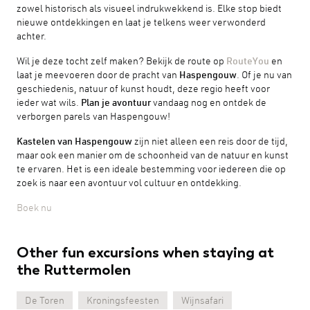
zowel historisch als visueel indrukwekkend is. Elke stop biedt
nieuwe ontdekkingen en laat je telkens weer verwonderd
achter.
Wil je deze tocht zelf maken? Bekijk de route op
RouteYou
en
laat je meevoeren door de pracht van
Haspengouw
. Of je nu van
geschiedenis, natuur of kunst houdt, deze regio heeft voor
ieder wat wils.
Plan je avontuur
vandaag nog en ontdek de
verborgen parels van Haspengouw!
Kastelen van Haspengouw
zijn niet alleen een reis door de tijd,
maar ook een manier om de schoonheid van de natuur en kunst
te ervaren. Het is een ideale bestemming voor iedereen die op
zoek is naar een avontuur vol cultuur en ontdekking.
Boek nu
Other fun excursions when staying at
the Ruttermolen
De Toren
Kroningsfeesten
Wijnsafari