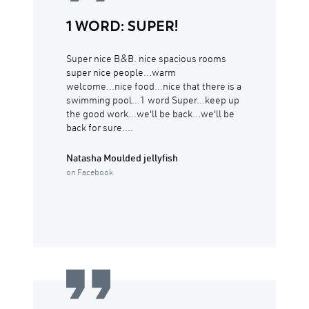
1 WORD: SUPER!
Super nice B&B. nice spacious rooms
super nice people...warm
welcome...nice food...nice that there is a
swimming pool...1 word Super...keep up
the good work...we'll be back...we'll be
back for sure....
Natasha Moulded jellyfish
on Facebook