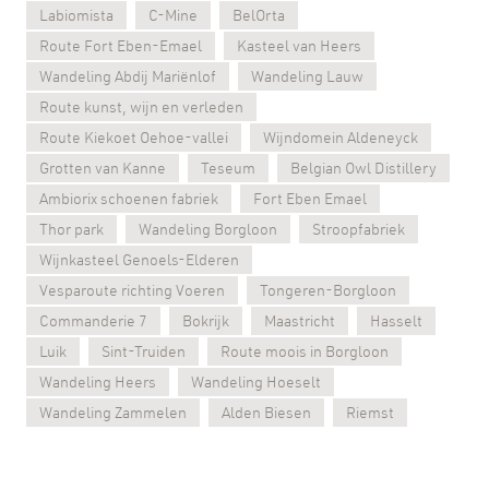
Labiomista
C-Mine
BelOrta
Route Fort Eben-Emael
Kasteel van Heers
Wandeling Abdij Mariënlof
Wandeling Lauw
Route kunst, wijn en verleden
Route Kiekoet Oehoe-vallei
Wijndomein Aldeneyck
Grotten van Kanne
Teseum
Belgian Owl Distillery
Ambiorix schoenen fabriek
Fort Eben Emael
Thor park
Wandeling Borgloon
Stroopfabriek
Wijnkasteel Genoels-Elderen
Vesparoute richting Voeren
Tongeren-Borgloon
Commanderie 7
Bokrijk
Maastricht
Hasselt
Luik
Sint-Truiden
Route moois in Borgloon
Wandeling Heers
Wandeling Hoeselt
Wandeling Zammelen
Alden Biesen
Riemst