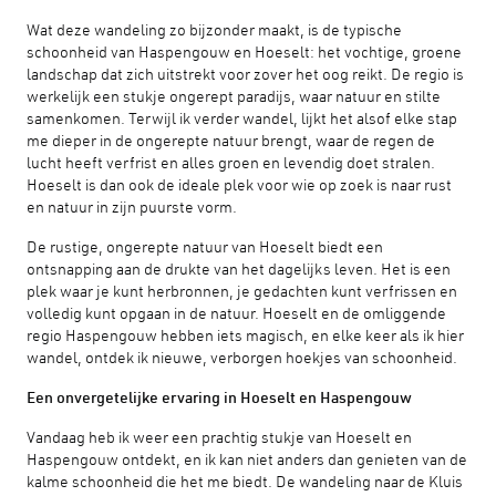
Wat deze wandeling zo bijzonder maakt, is de typische
schoonheid van Haspengouw en Hoeselt: het vochtige, groene
landschap dat zich uitstrekt voor zover het oog reikt. De regio is
werkelijk een stukje ongerept paradijs, waar natuur en stilte
samenkomen. Terwijl ik verder wandel, lijkt het alsof elke stap
me dieper in de ongerepte natuur brengt, waar de regen de
lucht heeft verfrist en alles groen en levendig doet stralen.
Hoeselt is dan ook de ideale plek voor wie op zoek is naar rust
en natuur in zijn puurste vorm.
De rustige, ongerepte natuur van Hoeselt biedt een
ontsnapping aan de drukte van het dagelijks leven. Het is een
plek waar je kunt herbronnen, je gedachten kunt verfrissen en
volledig kunt opgaan in de natuur. Hoeselt en de omliggende
regio Haspengouw hebben iets magisch, en elke keer als ik hier
wandel, ontdek ik nieuwe, verborgen hoekjes van schoonheid.
Een onvergetelijke ervaring in Hoeselt en Haspengouw
Vandaag heb ik weer een prachtig stukje van Hoeselt en
Haspengouw ontdekt, en ik kan niet anders dan genieten van de
kalme schoonheid die het me biedt. De wandeling naar de Kluis