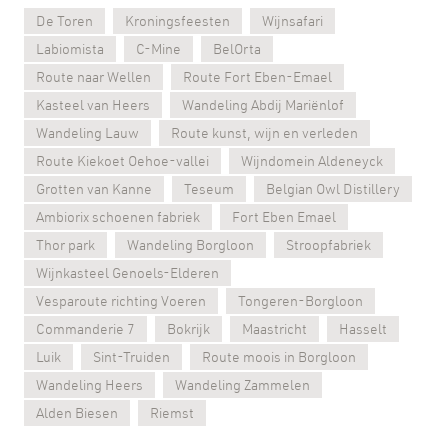
De Toren
Kroningsfeesten
Wijnsafari
Labiomista
C-Mine
BelOrta
Route naar Wellen
Route Fort Eben-Emael
Kasteel van Heers
Wandeling Abdij Mariënlof
Wandeling Lauw
Route kunst, wijn en verleden
Route Kiekoet Oehoe-vallei
Wijndomein Aldeneyck
Grotten van Kanne
Teseum
Belgian Owl Distillery
Ambiorix schoenen fabriek
Fort Eben Emael
Thor park
Wandeling Borgloon
Stroopfabriek
Wijnkasteel Genoels-Elderen
Vesparoute richting Voeren
Tongeren-Borgloon
Commanderie 7
Bokrijk
Maastricht
Hasselt
Luik
Sint-Truiden
Route moois in Borgloon
Wandeling Heers
Wandeling Zammelen
Alden Biesen
Riemst