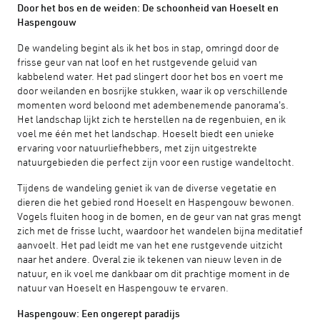
Door het bos en de weiden: De schoonheid van Hoeselt en
Haspengouw
De wandeling begint als ik het bos in stap, omringd door de
frisse geur van nat loof en het rustgevende geluid van
kabbelend water. Het pad slingert door het bos en voert me
door weilanden en bosrijke stukken, waar ik op verschillende
momenten word beloond met adembenemende panorama’s.
Het landschap lijkt zich te herstellen na de regenbuien, en ik
voel me één met het landschap. Hoeselt biedt een unieke
ervaring voor natuurliefhebbers, met zijn uitgestrekte
natuurgebieden die perfect zijn voor een rustige wandeltocht.
Tijdens de wandeling geniet ik van de diverse vegetatie en
dieren die het gebied rond Hoeselt en Haspengouw bewonen.
Vogels fluiten hoog in de bomen, en de geur van nat gras mengt
zich met de frisse lucht, waardoor het wandelen bijna meditatief
aanvoelt. Het pad leidt me van het ene rustgevende uitzicht
naar het andere. Overal zie ik tekenen van nieuw leven in de
natuur, en ik voel me dankbaar om dit prachtige moment in de
natuur van Hoeselt en Haspengouw te ervaren.
Haspengouw: Een ongerept paradijs