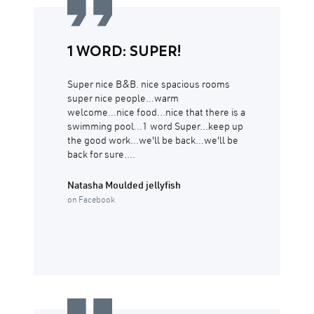
1 WORD: SUPER!
Super nice B&B. nice spacious rooms
super nice people...warm
welcome...nice food...nice that there is a
swimming pool...1 word Super...keep up
the good work...we'll be back...we'll be
back for sure....
Natasha Moulded jellyfish
on Facebook