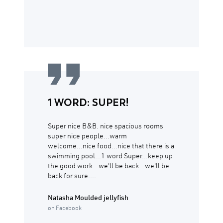
1 WORD: SUPER!
Super nice B&B. nice spacious rooms
super nice people...warm
welcome...nice food...nice that there is a
swimming pool...1 word Super...keep up
the good work...we'll be back...we'll be
back for sure....
Natasha Moulded jellyfish
on Facebook