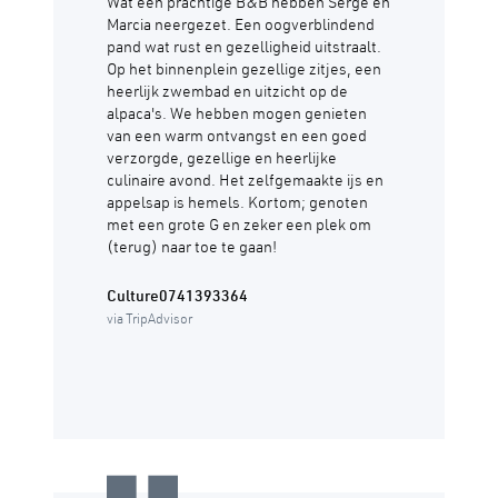
Wat een prachtige B&B hebben Serge en
Marcia neergezet. Een oogverblindend
pand wat rust en gezelligheid uitstraalt.
Op het binnenplein gezellige zitjes, een
heerlijk zwembad en uitzicht op de
alpaca's. We hebben mogen genieten
van een warm ontvangst en een goed
verzorgde, gezellige en heerlijke
culinaire avond. Het zelfgemaakte ijs en
appelsap is hemels. Kortom; genoten
met een grote G en zeker een plek om
(terug) naar toe te gaan!
Culture0741393364
via TripAdvisor