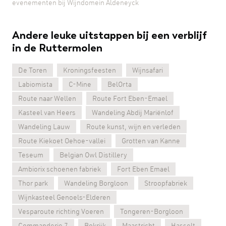
evenementen bij Wijndomein Aldeneyck
Andere leuke uitstappen bij een verblijf
in de Ruttermolen
De Toren
Kroningsfeesten
Wijnsafari
Labiomista
C-Mine
BelOrta
Route naar Wellen
Route Fort Eben-Emael
Kasteel van Heers
Wandeling Abdij Mariënlof
Wandeling Lauw
Route kunst, wijn en verleden
Route Kiekoet Oehoe-vallei
Grotten van Kanne
Teseum
Belgian Owl Distillery
Ambiorix schoenen fabriek
Fort Eben Emael
Thor park
Wandeling Borgloon
Stroopfabriek
Wijnkasteel Genoels-Elderen
Vesparoute richting Voeren
Tongeren-Borgloon