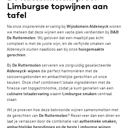
Limburgse topwijnen aan
tafel
Na onze inspirerende ervaring bij
Wijndomein Aldeneyck
wisten
we meteen dat deze wijnen een vaste plek verdienden bij
B&B
De Ruttermolen
. Wij geloven dat een maaltijd pas écht
compleet is met de juiste wijn, en de verfijnde smaken van
Aldeneyck sluiten naadloos aan bij onze
huisgemaakte
gerechten
.
Bij
De Ruttermolen
serveren we zorgvuldig geselecteerde
Aldeneyck-wijnen
die perfect harmoniëren met de
seizoensgebonden en ambachtelijke gerechten uit onze
keuken. Onze chef combineert lokale ingrediënten met de
finesse van topgastronomie, zodat je kunt genieten van een
culinaire totaalervaring
waarin
Limburgse smaken
centraal
staan.
Wil je proeven hoe deze bekroonde wijnen samensmelten met
de gerechten van
De Ruttermolen
? Reserveer dan een diner en
laat je verrassen door de combinatie van
authentieke smaken,
ambachtelijke bereidingen en de beste Limburgse wijnen
.