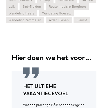
Commanderie 7
Bokrijk
Maastricht
Hasselt
Luik
Sint-Truiden
Route moois in Borgloon
Wandeling Heers
Wandeling Hoeselt
Wandeling Zammelen
Alden Biesen
Riemst
Hier doen we het voor ...
HET ULTIEME
VAKANTIEGEVOEL
Wat een prachtige B&B hebben Serge en